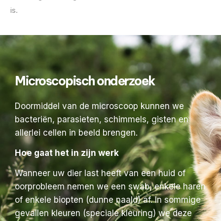
is.
Microscopisch onderzoek
Doormiddel van de microscoop kunnen we
bacteriën, parasieten, schimmels, gisten en
allerlei cellen in beeld brengen.
Hoe gaat het in zijn werk
Wanneer uw dier last heeft van een huid of
oorprobleem nemen we een swab, enkele haren
of enkele biopten (dunne naald) af. In sommige
gevallen kleuren (speciale kleuring) we deze