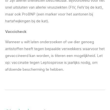
Er zijn allerlei sneltesten beschikbaar. Bijvoorbeeld voor het
snel uitsluiten van allerlei virusziekten (FIV, FelV bij de kat),
maar ook ProBNP (een marker voor het aantonen bij
hartafwijkingen bij de kat).
V
accicheck
Wanneer u wilt laten onderzoeken of uw dier genoeg
antistoffen heeft tegen bepaalde verwekkers waarvoor het
gevaccineerd kan worden, is titeren een mogelijkheid. Let
op: vaccinatie tegen Leptospirose is jaarlijks nodig, om
afdoende bescherming te hebben.