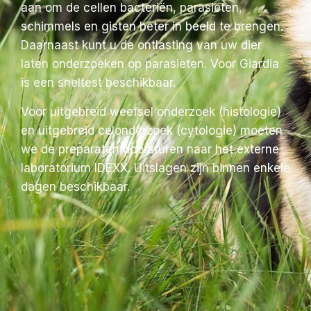
aan om de cellen bacteriën, parasieten,
schimmels en gisten beter in beeld te brengen.
Daarnaast kunt u de ontlasting van uw dier
laten onderzoeken op parasieten. Voor Giardia
is een sneltest beschikbaar.
Voor uitgebreid weefsel onderzoek (histologie)
en uitgebreid celonderzoek (cytologie) moeten
we de preparaten doorsturen naar het externe
laboratorium IDEXX. Uitslagen zijn binnen enkele
dagen beschikbaar.