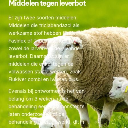
Middelen tegen leverbot
Er zijn twee soorten middelen.
Middelen die triclabendazol als
werkzame stof hebben (Endex,
Fasinex of Tribex) werken tegen
zowel de larven als de levende
leverbot. Daarnaast zijn er
middelen die enkel tegen de
volwassen stadia werken, zoals
Flukiver combi en Ivomec plus.
Evenals bij ontwormen is het van
belang om 3 weken na de
behandeling een mestmonster te
laten onderzoeken of de
behandeling heeft gewerkt, dit in