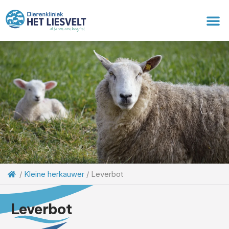
/
Kleine herkauwer
/
Leverbot
Leverbot